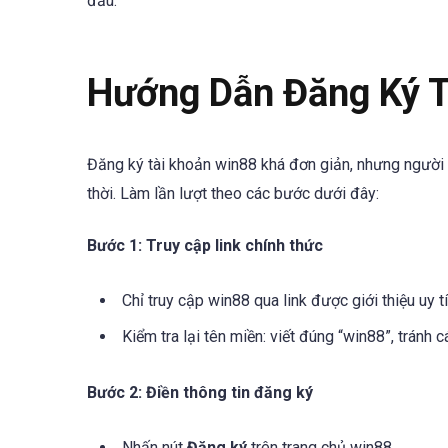
đầu.
Hướng Dẫn Đăng Ký T
Đăng ký tài khoản win88 khá đơn giản, nhưng người
thời. Làm lần lượt theo các bước dưới đây:
Bước 1: Truy cập link chính thức
Chỉ truy cập win88 qua link được giới thiệu uy t
Kiểm tra lại tên miền: viết đúng “win88”, tránh 
Bước 2: Điền thông tin đăng ký
Nhấn nút
Đăng ký
trên trang chủ win88.