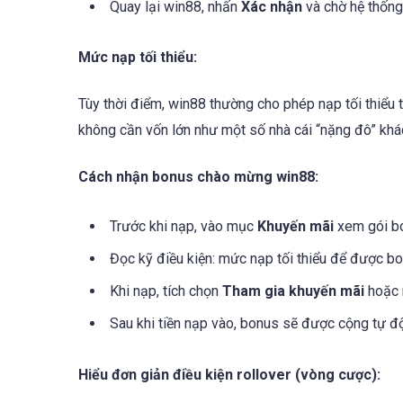
Quay lại win88, nhấn
Xác nhận
và chờ hệ thống
Mức nạp tối thiểu:
Tùy thời điểm, win88 thường cho phép nạp tối thiể
không cần vốn lớn như một số nhà cái “nặng đô” khá
Cách nhận bonus chào mừng win88:
Trước khi nạp, vào mục
Khuyến mãi
xem gói bon
Đọc kỹ điều kiện: mức nạp tối thiểu để được bo
Khi nạp, tích chọn
Tham gia khuyến mãi
hoặc 
Sau khi tiền nạp vào, bonus sẽ được cộng tự 
Hiểu đơn giản điều kiện rollover (vòng cược):