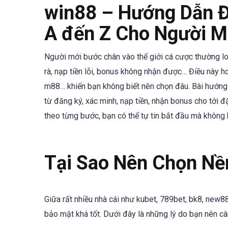
win88 – Hướng Dẫn Đ
A đến Z Cho Người M
Người mới bước chân vào thế giới cá cược thường lo 
rà, nạp tiền lỗi, bonus không nhận được… Điều này ho
m88… khiến bạn không biết nên chọn đâu. Bài hướng 
từ đăng ký, xác minh, nạp tiền, nhận bonus cho tới đ
theo từng bước, bạn có thể tự tin bắt đầu mà không 
Tại Sao Nên Chọn Nề
Giữa rất nhiều nhà cái như kubet, 789bet, bk8, new8
bảo mật khá tốt. Dưới đây là những lý do bạn nên câ