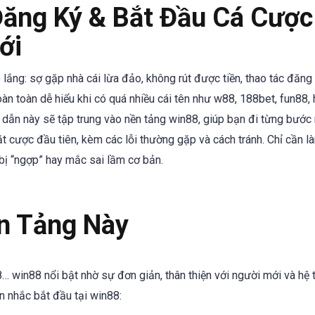
ăng Ký & Bắt Đầu Cá Cược
ới
lắng: sợ gặp nhà cái lừa đảo, không rút được tiền, thao tác đăn
àn toàn dễ hiểu khi có quá nhiều cái tên như w88, 188bet, fun88, 
dẫn này sẽ tập trung vào nền tảng win88, giúp bạn đi từng bước 
ặt cược đầu tiên, kèm các lỗi thường gặp và cách tránh. Chỉ cần 
bị “ngợp” hay mắc sai lầm cơ bản.
n Tảng Này
8… win88 nổi bật nhờ sự đơn giản, thân thiện với người mới và hệ
n nhắc bắt đầu tại win88: