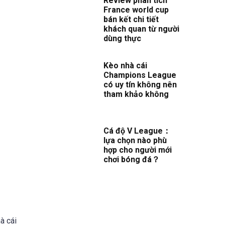
Review phân tích
France world cup
bán kết chi tiết
khách quan từ người
dùng thực
Kèo nhà cái
Champions League
có uy tín không nên
tham khảo không
Cá độ V League：
lựa chọn nào phù
hợp cho người mới
chơi bóng đá？
à cái