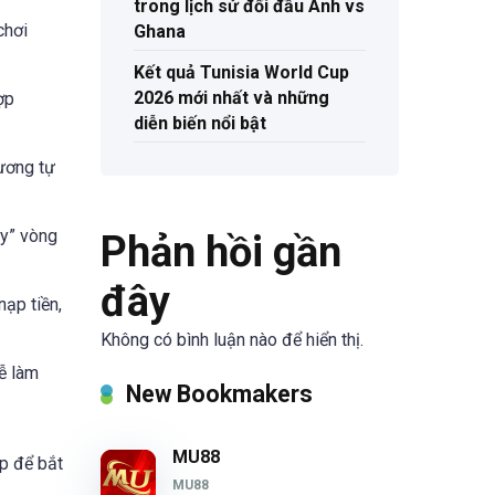
trong lịch sử đối đầu Anh vs
chơi
Ghana
Kết quả Tunisia World Cup
2026 mới nhất và những
ợp
diễn biến nổi bật
ương tự
ẫy” vòng
Phản hồi gần
đây
nạp tiền,
Không có bình luận nào để hiển thị.
ễ làm
New Bookmakers
MU88
p để bắt
MU88