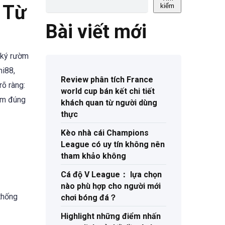
 Từ
kiếm
Bài viết mới
g ký rườm
hi88,
Review phân tích France
rõ ràng:
world cup bán kết chi tiết
làm đúng
khách quan từ người dùng
thực
Kèo nhà cái Champions
League có uy tín không nên
tham khảo không
Cá độ V League： lựa chọn
nào phù hợp cho người mới
 thống
chơi bóng đá？
Highlight những điểm nhấn