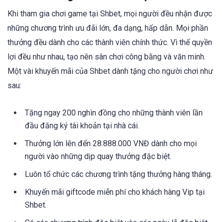
Khi tham gia chơi game tại Shbet, mọi người đều nhận được
những chương trình ưu đãi lớn, đa dạng, hấp dẫn. Mọi phần
thưởng đều dành cho các thành viên chính thức. Vì thế quyền
lợi đều như nhau, tạo nên sân chơi công bằng và văn minh.
Một vài khuyến mãi của Shbet dành tặng cho người chơi như
sau:
Tặng ngay 200 nghìn đồng cho những thành viên lần
đầu đăng ký tài khoản tại nhà cái.
Thưởng lớn lên đến 28.888.000 VNĐ dành cho mọi
người vào những dịp quay thưởng đặc biệt.
Luôn tổ chức các chương trình tặng thưởng hàng tháng.
Khuyến mãi giftcode miễn phí cho khách hàng Vip tại
Shbet.