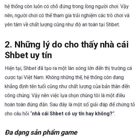
hệ thống còn luôn có chỗ đứng trong lòng người chơi. Vậy
nên, người chơi có thể tham gia trải nghiệm các trò chơi và
yên tâm về chất lượng cũng như độ an toàn tại Shbet.
2. Những lý do cho thấy nhà cái
Shbet uy tín
Hiện tại, Shbet đã tạo ra một làn sóng lớn đến thị trường cá
cược tại Việt Nam. Không những thế, hệ thống còn đang
khẳng định tên tuổi cũng như chất lượng của bản thân đến
công chúng. Vậy nên việc lựa chọn chúng tôi là một điều
hoàn toàn đúng đắn. Sau đây là một số giải đáp để chứng tỏ
cho câu hỏi “
nhà cái Shbet có uy tín hay không?
”.
Đa dạng sản phẩm game