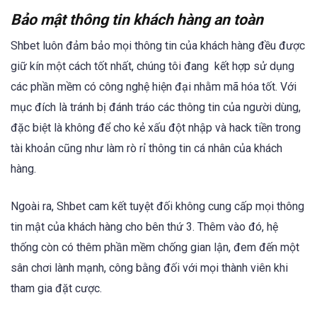
Bảo mật thông tin khách hàng an toàn
Shbet luôn đảm bảo mọi thông tin của khách hàng đều được
giữ kín một cách tốt nhất, chúng tôi đang kết hợp sử dụng
các phần mềm có công nghệ hiện đại nhằm mã hóa tốt. Với
mục đích là tránh bị đánh tráo các thông tin của người dùng,
đặc biệt là không để cho kẻ xấu đột nhập và hack tiền trong
tài khoản cũng như làm rò rỉ thông tin cá nhân của khách
hàng.
Ngoài ra, Shbet cam kết tuyệt đối không cung cấp mọi thông
tin mật của khách hàng cho bên thứ 3. Thêm vào đó, hệ
thống còn có thêm phần mềm chống gian lận, đem đến một
sân chơi lành mạnh, công bằng đối với mọi thành viên khi
tham gia đặt cược.