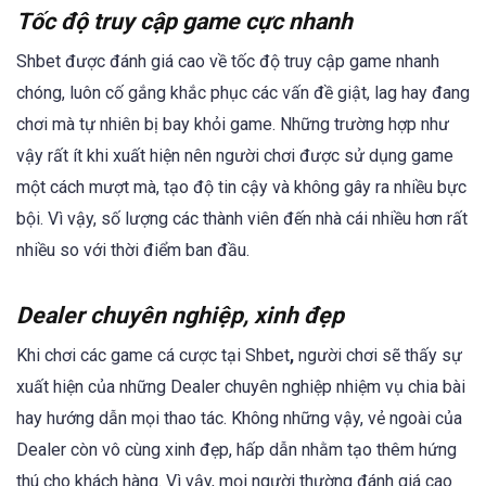
Tốc độ truy cập game cực nhanh
Shbet được đánh giá cao về tốc độ truy cập game nhanh
chóng, luôn cố gắng khắc phục các vấn đề giật, lag hay đang
chơi mà tự nhiên bị bay khỏi game. Những trường hợp như
vậy rất ít khi xuất hiện nên người chơi được sử dụng game
một cách mượt mà, tạo độ tin cậy và không gây ra nhiều bực
bội. Vì vậy, số lượng các thành viên đến nhà cái nhiều hơn rất
nhiều so với thời điểm ban đầu.
Dealer chuyên nghiệp, xinh đẹp
Khi chơi các game cá cược tại Shbet
,
người chơi sẽ thấy sự
xuất hiện của những Dealer chuyên nghiệp nhiệm vụ chia bài
hay hướng dẫn mọi thao tác. Không những vậy, vẻ ngoài của
Dealer còn vô cùng xinh đẹp, hấp dẫn nhằm tạo thêm hứng
thú cho khách hàng. Vì vậy, mọi người thường đánh giá cao